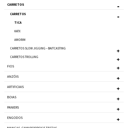
CARRETOS
CARRETOS
TICA
KATX
AMORIM
CARRETOS SLOW JIGGING – BAITCASTING
CARRETOS TROLLING
FIOS
ANZÓIS
ARTIFICIAIS
BOIAS
PANIERS
ENGODOS
MANGAS, CAMAROEIROS E TESTAS