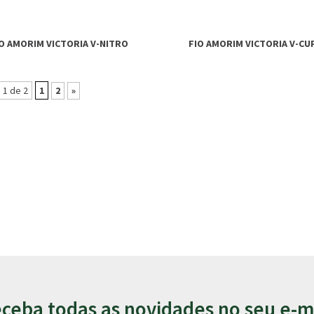
O AMORIM VICTORIA V-NITRO
FIO AMORIM VICTORIA V-CU
 1 de 2
1
2
»
ceba todas as novidades no seu e-m