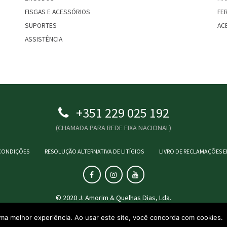
FISGAS E ACESSÓRIOS
FE
SUPORTES
AC
ASSISTÊNCIA
+351 229 025 192
(CHAMADA PARA REDE FIXA NACIONAL)
CONDIÇÕES
RESOLUÇÃO ALTERNATIVA DE LITÍGIOS
LIVRO DE RECLAMAÇÕES 
© 2020 J. Amorim & Quelhas Dias, Lda.
Basicamente
.pt
uma melhor experiência. Ao usar este site, você concorda com cookies.