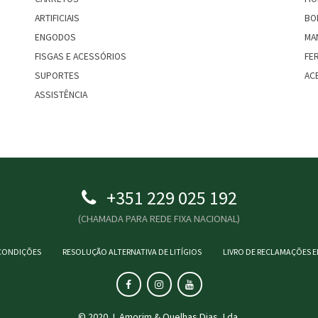
ARTIFICIAIS
BO
ENGODOS
MA
FISGAS E ACESSÓRIOS
FE
SUPORTES
AC
ASSISTÊNCIA
+351 229 025 192
(CHAMADA PARA REDE FIXA NACIONAL)
CONDIÇÕES
RESOLUÇÃO ALTERNATIVA DE LITÍGIOS
LIVRO DE RECLAMAÇÕES 
© 2020 J. Amorim & Quelhas Dias, Lda.