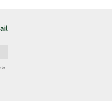
ail
o de